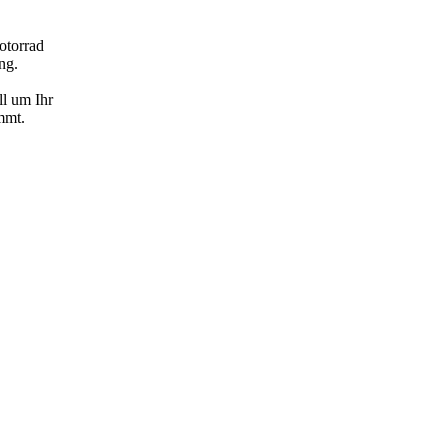
otorrad
ng.
ll um Ihr
mmt.